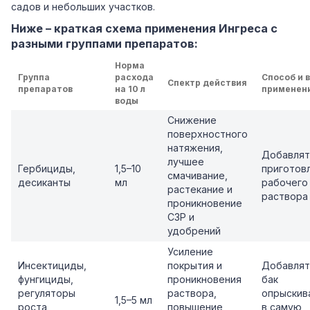
садов и небольших участков.
Ниже – краткая схема применения Ингреса с
разными группами препаратов:
Норма
Группа
расхода
Способ и 
Спектр действия
препаратов
на 10 л
применен
воды
Снижение
поверхностного
натяжения,
Добавлят
лучшее
Гербициды,
1,5–10
приготов
смачивание,
десиканты
мл
рабочего
растекание и
раствора
проникновение
СЗР и
удобрений
Усиление
Инсектициды,
покрытия и
Добавлят
фунгициды,
проникновения
бак
регуляторы
раствора,
опрыскив
1,5–5 мл
роста,
повышение
в самую