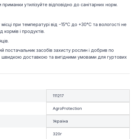
и приманки утилізуйте відповідно до санітарних норм.
місці при температурі від −15°C до +30°C та вологості не
 кормів і продуктів.
ців.
й постачальник засобів захисту рослин і добрив по
 із швидкою доставкою та вигідними умовами для гуртових
111217
AgroProtection
Україна
320г