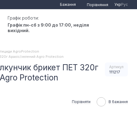
Бажання
Укр
Рус
Порівняння
Графік роботи:
Графік пн-сб з 9:00 до 17:00, неділя
вихідний.
тициди AgroProtection
20г Арахіс/зелений Agro Protection
лкунчик брикет ПЕТ 320г
Артикул
111217
Agro Protection
Порівняти
В бажання