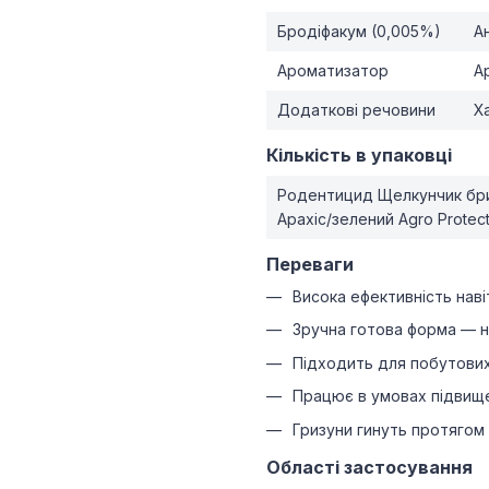
Бродіфакум (0,005%)
А
Ароматизатор
А
Додаткові речовини
Х
Кількість в упаковці
Родентицид Щелкунчик бри
Арахіс/зелений Agro Protect
Переваги
Висока ефективність навіт
Зручна готова форма — н
Підходить для побутових
Працює в умовах підвище
Гризуни гинуть протягом 
Області застосування