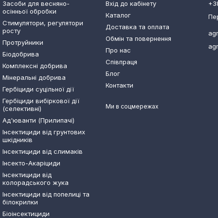
Засоби для весняно-
Вхід до кабінету
+3
осінньої обробки
Каталог
Пе
Стимулятори, регулятори
Доставка та оплата
росту
ag
Обмін та повернення
Протруйники
ag
Про нас
Біодобрива
Співпраця
Комплексні добрива
Блог
Мінеральні добрива
Контакти
Гербіциди суцільної дії
Гербіциди вибіркової дії
Ми в соцмережах
(селективні)
Ад'юванти (Прилипачі)
Інсектициди від грунтових
шкідників
Інсектициди від слимаків
Інсекто-Акаріциди
Інсектициди від
колорадського жука
Інсектициди від попелиці та
білокрилки
Біоінсектициди