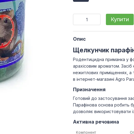
Купити
Опис
Щелкунчик парафіно
Родентицидна приманка у фо
арахісовим ароматом. Засіб
нежитлових приміщеннях, а т
в інтернет-магазині Agro Para
Призначення
Готовий до застосування зас
Парафінова основа робить б
дозволяє використовувати їх 
Активна речовина
Компонент
О