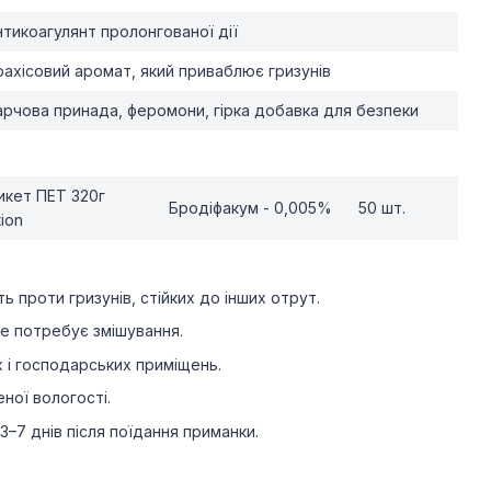
нтикоагулянт пролонгованої дії
рахісовий аромат, який приваблює гризунів
арчова принада, феромони, гірка добавка для безпеки
кет ПЕТ 320г
Бродіфакум - 0,005%
50 шт.
ion
ь проти гризунів, стійких до інших отрут.
е потребує змішування.
 і господарських приміщень.
ної вологості.
3–7 днів після поїдання приманки.