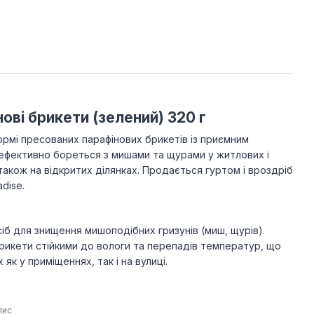
ві брикети (зелений) 320 г
рмі пресованих парафінових брикетів із приємним
 ефективно бореться з мишами та щурами у житлових і
акож на відкритих ділянках. Продається гуртом і вроздріб
dise.
іб для знищення мишоподібних гризунів (миш, щурів).
рикети стійкими до вологи та перепадів температур, що
як у приміщеннях, так і на вулиці.
пис