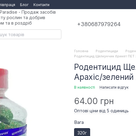
півпраця
Блог
Контакти
Paradise - Продаж засобів
сту рослин та добрив
ом та в роздріб
+380687979264
Головна
Родентициди
Роден
Родентицид Щелкунчик брикет ПЕТ 3
Родентицид Ще
Арахіс/зелений 
В наявності
Написати відгук
64.00 грн
Оптові ціни від 5 одиниць
Вага
320г