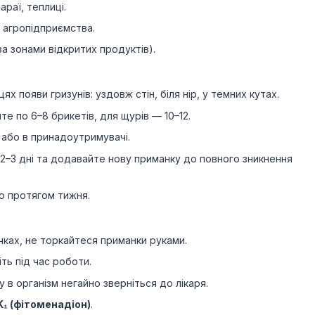
араї, теплиці.
 агропідприємства.
а зонами відкритих продуктів).
ях появи гризунів: уздовж стін, біля нір, у темних кутах.
е по 6–8 брикетів, для щурів — 10–12.
 або в принадоутримувачі.
 2–3 дні та додавайте нову приманку до повного зникнення
о протягом тижня.
ках, не торкайтеся приманки руками.
іть під час роботи.
у в організм негайно зверніться до лікаря.
K₁ (фітоменадіон)
.