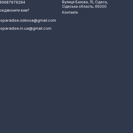
80687979264
Вулиця Базова, 15, Одеса,
Одеська область, 65000
редзвонити вам?
Контакти
roparadise.odessa@gmail.com
roparadise.in.ua@gmail.com