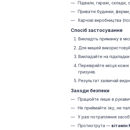
Підвали, гаражі, склади, с
Приватні будинки, ферми,
Харчові виробництва (поз
Спосіб застосування
Викладіть приманку в місц
Для мишей використовуйт
Викладайте на підкладки
Перевіряйте місця кожні
гризунів.
Результат зазвичай видн
Заходи безпеки
Працюйте лише в рукавич
Не приймайте їжу, не пал
У разі потрапляння засоб
Протиотрута —
вітамін 